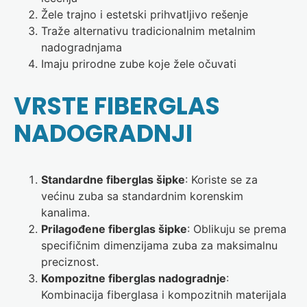
Žele trajno i estetski prihvatljivo rešenje
Traže alternativu tradicionalnim metalnim
nadogradnjama
Imaju prirodne zube koje žele očuvati
VRSTE FIBERGLAS
NADOGRADNJI
Standardne fiberglas šipke
: Koriste se za
većinu zuba sa standardnim korenskim
kanalima.
Prilagođene fiberglas šipke
: Oblikuju se prema
specifičnim dimenzijama zuba za maksimalnu
preciznost.
Kompozitne fiberglas nadogradnje
:
Kombinacija fiberglasa i kompozitnih materijala