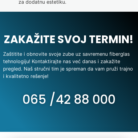
za dodatnu estetiku.
ZAKAŽITE SVOJ TERMIN!
Zaštitite i obnovite svoje zube uz savremenu fiberglas
tehnologiju! Kontaktirajte nas već danas i zakažite
pregled. Naš stručni tim je spreman da vam pruži trajno
i kvalitetno rešenje!
065 /42 88 000