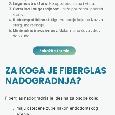
Lagana struktura
: Ne opterećuje zub i vilicu.
Čvrstina i dugotrajnost
: Pruža pouzdanu podršku
krunici.
Biokompatibilnost
: Sigurna opcija koja ne izaziva
alergijske reakcije.
Minimalna invazivnost
: Maksimalno čuva zdrav
deo zuba.
Zakažite termin
ZA KOGA JE FIBERGLAS
NADOGRADNJA?
Fiberglas nadogradnja je idealna za osobe koje:
Imaju oštećene zube nakon endodontskog
lečenja