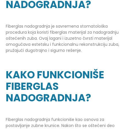
NADOGRADNJA?
Fiberglas nadogradnja je savremena stomatološka
procedura koja koristi fiberglas materijal za nadogradnju
oštećenih zuba. Ovaj lagani i izuzetno čvrsti materijal
omogućava estetsku i funkcionalnu rekonstrukciju zuba,
pružajući dugotrajno i sigurno rešenje.
KAKO FUNKCIONIŠE
FIBERGLAS
NADOGRADNJA?
Fiberglas nadogradnja funkcioniše kao osnova za
postavljanje zubne krunice. Nakon što se oštećeni deo