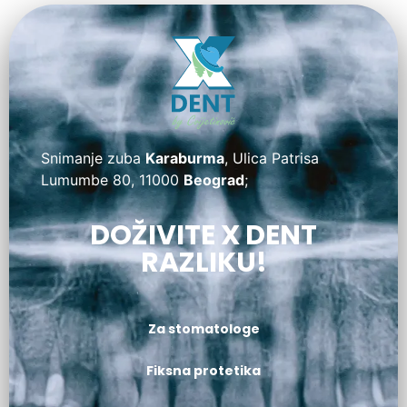
Snimanje zuba
Karaburma
, Ulica Patrisa
Lumumbe 80, 11000
Beograd
;
DOŽIVITE X DENT
RAZLIKU!
Za stomatologe
Fiksna protetika