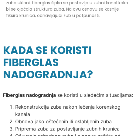
zuba ukloni, fiberglas šipka se postavlja u zubni kanal kako
bi se ojačala struktura zuba. Na ovu osnovu se kasnije
fiksira krunica, obnavljajući zub u potpunosti.
KADA SE KORISTI
FIBERGLAS
NADOGRADNJA?
Fiberglas nadogradnja
se koristi u sledećim situacijama:
Rekonstrukcija zuba nakon lečenja korenskog
kanala
Obnova jako oštećenih ili oslabljenih zuba
Priprema zuba za postavljanje zubnih krunica
Očuvanje prirodnog zuba i njegova zaštita od