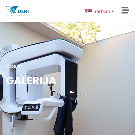
Serbian
▼
X DENT
GALERIJA