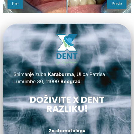
Pre
Posle
Snimanje zuba
Karaburma
, Ulica Patrisa
Lumumbe 80, 11000
Beograd
;
DOŽIVITE X DENT
RAZLIKU!
Za stomatologe